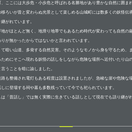
、ここには大歩危・小歩危と呼ばれる名勝地があり豊かな自然に囲ま
移ろいが昔と変わらぬ光景として楽しめる山城町には数多くの妖怪伝
り継がれています。
地がほとんど無く、地滑り地帯でもあるため時代が変わっても自然の
わりが無かったからではないかと言われています。
て暗い山道、多発する自然災害。そのようなモノから身を守るため、
るためにそこへ現れる妖怪の話しをしながら危険な場所へ近付いたり山
と言うことを暗に諭しました。
路も整備され電灯もある程度は設置されましたが、急峻な崖や危険な
話しに登場する祠や墓も多数残っていて今でも祀られています。
は「昔話し」では無く実際に生きている話しとして現在でも語り継が