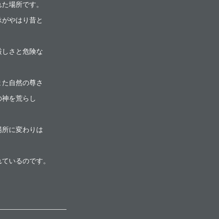
れた場所です。
承がやはり昔と
厳しさと危険な
また自然の尊さ
の神を荒らし
場所に変わりは
れているのです。